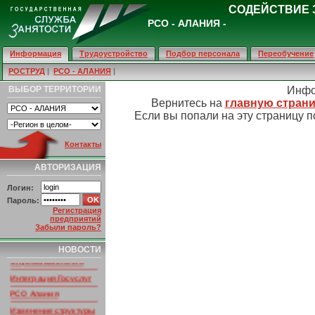
СОДЕЙСТВИЕ 
РСО - АЛАНИЯ -
Информация
Трудоустройство
Подбор персонала
Переобучение
РОСТРУД
|
РСО - АЛАНИЯ
|
ВЫБОР ТЕРРИТОРИИ
Инфо
Вернитесь на
главную страни
Если вы попали на эту страницу п
Контакты
АВТОРИЗАЦИЯ
Логин:
Пароль:
НОВОСТИ ПОРТАЛА
Регистрация
Умер основатель
предприятий
портала
Забыли пароль?
Трудинфо.RU
Изменение работы
НОВОСТИ
Службы Занятости
Интеграция Госуслуг
РСО Алания
Изменение структуры
ссылок