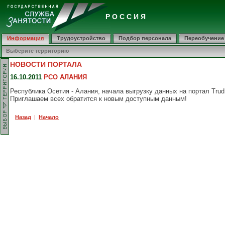
Р О С С И Я
Информация
Трудоустройство
Подбор персонала
Переобучение
Выберите территорию
НОВОСТИ ПОРТАЛА
16.10.2011
РСО АЛАНИЯ
Республика Осетия - Алания, начала выгрузку данных на портал TrudI
Приглашаем всех обратится к новым доступным данным!
Назад
|
Начало