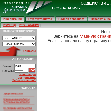
СОДЕЙСТВИЕ 
РСО - АЛАНИЯ -
Информация
Трудоустройство
Подбор персонала
Переобучение
РОСТРУД
|
РСО - АЛАНИЯ
|
ВЫБОР ТЕРРИТОРИИ
Инфо
Вернитесь на
главную страни
Если вы попали на эту страницу п
Контакты
АВТОРИЗАЦИЯ
Логин:
Пароль:
Регистрация
предприятий
Забыли пароль?
НОВОСТИ ПОРТАЛА
Умер основатель
НОВОСТИ
портала
Трудинфо.RU
Изменение работы
Службы Занятости
Интеграция Госуслуг