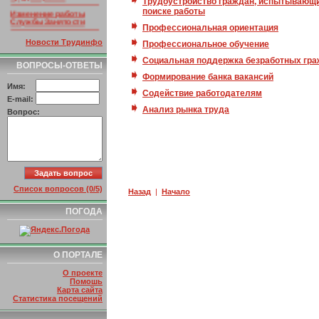
Трудоустройство граждан, испытывающи
Изменение работы
поиске работы
Службы Занятости
Профессиональная ориентация
Интеграция Госуслуг
Новости Трудинфо
Профессиональное обучение
РСО Алания
Социальная поддержка безработных гр
ВОПРОСЫ-ОТВЕТЫ
Изменение структуры
ссылок
Формирование банка вакансий
Имя:
Содействие работодателям
E-mail:
Анализ рынка труда
Вопрос:
Список вопросов (0/5)
Назад
|
Начало
ПОГОДА
О ПОРТАЛЕ
О проекте
Помошь
Карта сайта
Статистика посещений