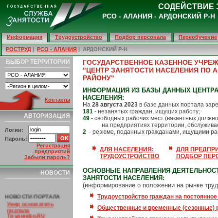
СОДЕЙСТВИЕ 
РСО - АЛАНИЯ - АРДОНСКИЙ Р-Н
Информация
Трудоустройство
Подбор персонала
Переобучение
РОСТРУД
|
РСО - АЛАНИЯ
| АРДОНСКИЙ Р-Н
ВЫБОР ТЕРРИТОРИИ
ГОСУДАРСТВЕННОЕ КАЗЕННОЕ УЧРЕ
"ЦЕНТР ЗАНЯТОСТИ НАСЕЛЕНИЯ ПО 
РАЙОНУ"
ИНФОРМАЦИЯ ИЗ БАЗЫ ДАННЫХ ЦЕНТРА
НАСЕЛЕНИЯ:
Контакты
На
28 августа 2023
в базе данных портала заре
181
- незанятых граждан, ищущих работу;
АВТОРИЗАЦИЯ
49
- свободных рабочих мест (вакантных должно
на предприятиях территории, обслуживае
Логин:
2
- резюме, поданных гражданами, ищущими ра
Пароль:
Регистрация
ДЛЯ НАСЕЛЕНИЯ:
ДЛЯ ПРЕДПР
предприятий
ТРУДОУСТРОЙСТВО
ПОДБОР ПЕР
Забыли пароль?
ОСНОВНЫЕ НАПРАВЛЕНИЯ ДЕЯТЕЛЬНОС
НОВОСТИ
ЗАНЯТОСТИ НАСЕЛЕНИЯ:
(информирование о положении на рынке труд
НОВОСТИ ПОРТАЛА
Трудоустройство граждан на постоянное
Умер основатель
портала
Общественные и временные (сезонные) 
Трудинфо.RU