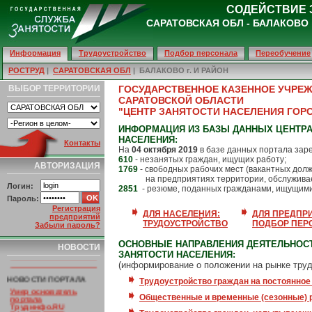
СОДЕЙСТВИЕ 
САРАТОВСКАЯ ОБЛ - БАЛАКОВО г
Информация
Трудоустройство
Подбор персонала
Переобучение
РОСТРУД
|
САРАТОВСКАЯ ОБЛ
| БАЛАКОВО г. И РАЙОН
ВЫБОР ТЕРРИТОРИИ
ГОСУДАРСТВЕННОЕ КАЗЕННОЕ УЧРЕ
САРАТОВСКОЙ ОБЛАСТИ
"ЦЕНТР ЗАНЯТОСТИ НАСЕЛЕНИЯ ГОР
ИНФОРМАЦИЯ ИЗ БАЗЫ ДАННЫХ ЦЕНТРА
НАСЕЛЕНИЯ:
Контакты
На
04 октября 2019
в базе данных портала зар
610
- незанятых граждан, ищущих работу;
АВТОРИЗАЦИЯ
1769
- свободных рабочих мест (вакантных дол
на предприятиях территории, обслуживае
Логин:
2851
- резюме, поданных гражданами, ищущими
Пароль:
Регистрация
ДЛЯ НАСЕЛЕНИЯ:
ДЛЯ ПРЕДПР
предприятий
ТРУДОУСТРОЙСТВО
ПОДБОР ПЕР
Забыли пароль?
НОВОСТИ РЕГИОНА
ОСНОВНЫЕ НАПРАВЛЕНИЯ ДЕЯТЕЛЬНОС
НОВОСТИ
ЗАНЯТОСТИ НАСЕЛЕНИЯ:
(информирование о положении на рынке труд
НОВОСТИ ПОРТАЛА
Трудоустройство граждан на постоянное
Умер основатель
портала
Общественные и временные (сезонные) 
Трудинфо.RU