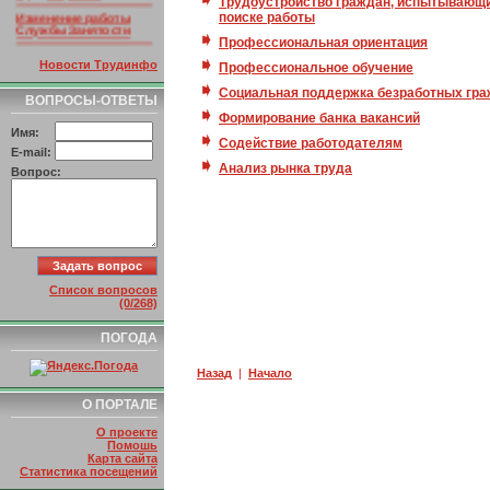
Трудоустройство граждан, испытывающи
Изменение работы
поиске работы
Службы Занятости
Профессиональная ориентация
Интеграция Госуслуг
Новости Трудинфо
Профессиональное обучение
РСО Алания
Социальная поддержка безработных гр
Изменение структуры
ВОПРОСЫ-ОТВЕТЫ
ссылок
Формирование банка вакансий
Имя:
Содействие работодателям
E-mail:
Анализ рынка труда
Вопрос:
Список вопросов
(0/268)
ПОГОДА
Назад
|
Начало
О ПОРТАЛЕ
О проекте
Помошь
Карта сайта
Статистика посещений