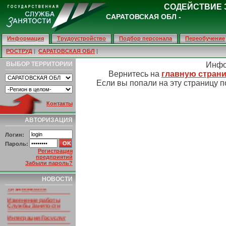
СОДЕЙСТВИЕ 
САРАТОВСКАЯ ОБЛ -
Информация
Трудоустройство
Подбор персонала
Переобучение
РОСТРУД
|
САРАТОВСКАЯ ОБЛ
|
ВЫБОР ТЕРРИТОРИИ
Инфо
Вернитесь на
главную страни
Если вы попали на эту страницу п
Контакты
АВТОРИЗАЦИЯ
Логин:
Пароль:
Регистрация
предприятий
Забыли пароль?
НОВОСТИ ПОРТАЛА
Умер основатель
НОВОСТИ
портала
Трудинфо.RU
Изменение работы
Службы Занятости
Интеграция Госуслуг
РСО Алания