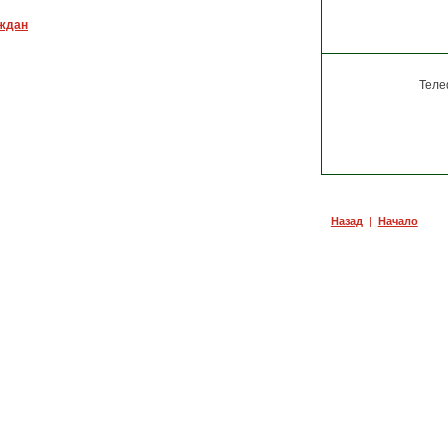
аждан
Теле
С 1 июля 2
межведомственного
Назад
|
Начало