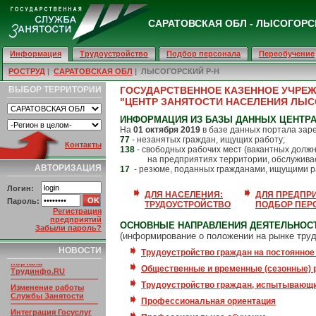
САРАТОВСКАЯ ОБЛ - ЛЫСОГОРС
Информация
Трудоустройство
Подбор персонала
Переобучение
РОСТРУД
|
САРАТОВСКАЯ ОБЛ
| ЛЫСОГОРСКИЙ Р-Н
ВЫБОР ТЕРРИТОРИИ
ГОСУДАРСТВЕННОЕ КАЗЕННОЕ УЧРЕ
"ЦЕНТР ЗАНЯТОСТИ НАСЕЛЕНИЯ ЛЫС
ИНФОРМАЦИЯ ИЗ БАЗЫ ДАННЫХ ЦЕНТРА
На
01 октября 2019
в базе данных портала зар
77
- незанятых граждан, ищущих работу;
Контакты
138
- свободных рабочих мест (вакантных долж
на предприятиях территории, обслуживае
АВТОРИЗАЦИЯ
17
- резюме, поданных гражданами, ищущими р
Логин:
ДЛЯ НАСЕЛЕНИЯ:
ДЛЯ ПРЕДПР
Пароль:
ТРУДОУСТРОЙСТВО
ПОДБОР ПЕР
Регистрация
предприятий
ОСНОВНЫЕ НАПРАВЛЕНИЯ ДЕЯТЕЛЬНОСТ
Забыли пароль?
(информирование о положении на рынке труд
НОВОСТИ ПОРТАЛА
НОВОСТИ
Умер основатель
Трудоустройство граждан на постоянное
портала
Трудинфо.RU
Общественные и временные (сезонные) 
Изменение работы
Трудоустройство граждан, испытывающи
Службы Занятости
Профессиональная ориентация
Интеграция Госуслуг