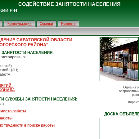
СОДЕЙСТВИЕ ЗАНЯТОСТИ НАСЕЛЕНИЯ
КИЙ Р-Н
Консультации
Ссылки
Новости
ЖДЕНИЕ САРАТОВСКОЙ ОБЛАСТИ
ОГОРСКОГО РАЙОНА"
 ЗАНЯТОСТИ НАСЕЛЕНИЯ:
егистрировано:
ностей)
мой ЦЗН;
аботу.
ИЯТИЙ:
Одна из 
СОНАЛА
безработным
рынк
И СЛУЖБЫ ЗАНЯТОСТИ НАСЕЛЕНИЯ:
Директ
а)
 место работы
ДОСКА ОБЪЯВЛ
работы
х трудности в поиске работы