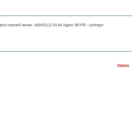
фон горячей линии - 8(84551)2-20-84 Адрес SKYPE - cznlisgor
012 года центр занятости населенния приступил к работе в рамках
 информационного обмена. Подробности на сайте mintrud.saratov.gov.ru в
разделе "Справочная информация"
Наверх