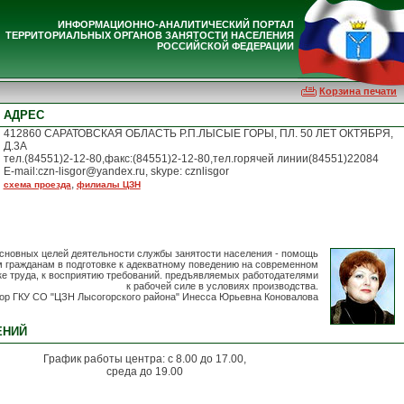
ИНФОРМАЦИОННО-АНАЛИТИЧЕСКИЙ ПОРТАЛ
ТЕРРИТОРИАЛЬНЫХ ОРГАНОВ ЗАНЯТОСТИ НАСЕЛЕНИЯ
РОССИЙСКОЙ ФЕДЕРАЦИИ
Корзина печати
АДРЕС
412860 САРАТОВСКАЯ ОБЛАСТЬ Р.П.ЛЫСЫЕ ГОРЫ, ПЛ. 50 ЛЕТ ОКТЯБРЯ,
Д.3А
тел.(84551)2-12-80,факс:(84551)2-12-80,тел.горячей линии(84551)22084
E-mail:czn-lisgor@yandex.ru, skype: cznlisgor
,
схема проезда
филиалы ЦЗН
основных целей деятельности службы занятости населения - помощь
 гражданам в подготовке к адекватному поведению на современном
е труда, к восприятию требований. предъявляемых работодателями
к рабочей силе в условиях производства.
ор ГКУ СО "ЦЗН Лысогорского района" Инесса Юрьевна Коновалова
ЕНИЙ
График работы центра: с 8.00 до 17.00,
среда до 19.00