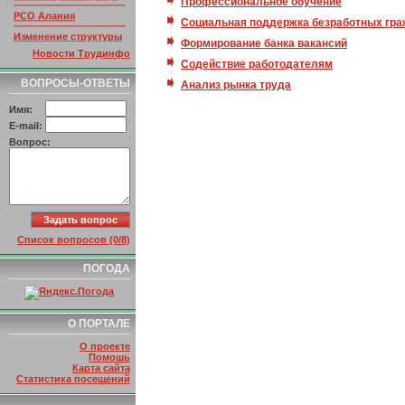
Профессиональное обучение
РСО Алания
Социальная поддержка безработных гр
Изменение структуры
ссылок
Формирование банка вакансий
Новости Трудинфо
Содействие работодателям
ВОПРОСЫ-ОТВЕТЫ
Анализ рынка труда
Имя:
E-mail:
Вопрос:
Список вопросов (0/8)
ПОГОДА
О ПОРТАЛЕ
О проекте
Помошь
Карта сайта
Статистика посещений