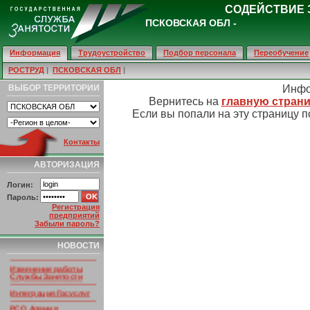
СОДЕЙСТВИЕ 
ПСКОВСКАЯ ОБЛ -
Информация
Трудоустройство
Подбор персонала
Переобучение
РОСТРУД
|
ПСКОВСКАЯ ОБЛ
|
ВЫБОР ТЕРРИТОРИИ
Инфо
Вернитесь на
главную страни
Если вы попали на эту страницу п
Контакты
АВТОРИЗАЦИЯ
Логин:
Пароль:
Регистрация
предприятий
НОВОСТИ ПОРТАЛА
Забыли пароль?
Умер основатель
портала
НОВОСТИ
Трудинфо.RU
Изменение работы
Службы Занятости
Интеграция Госуслуг
РСО Алания