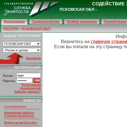
СОДЕЙСТВИЕ 
ПСКОВСКАЯ ОБЛ -
Информация
Трудоустройство
Подбор персонала
Переобучение
РОСТРУД
|
ПСКОВСКАЯ ОБЛ
|
ВЫБОР ТЕРРИТОРИИ
Инфо
Вернитесь на
главную страни
Если вы попали на эту страницу п
Контакты
АВТОРИЗАЦИЯ
Логин:
Пароль:
Регистрация
предприятий
Забыли пароль?
НОВОСТИ ПОРТАЛА
Умер основатель
НОВОСТИ
портала
Трудинфо.RU
Изменение работы
Службы Занятости
Интеграция Госуслуг
РСО Алания