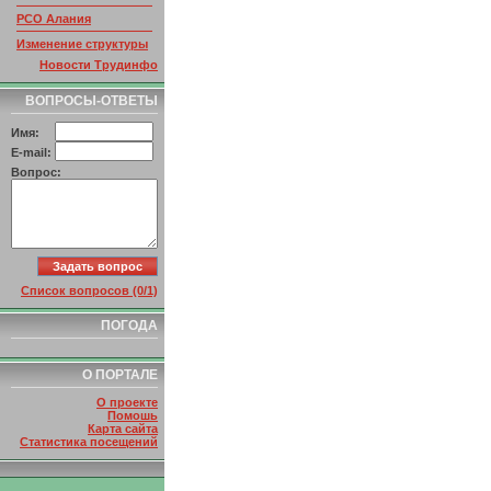
РСО Алания
Изменение структуры
ссылок
Новости Трудинфо
ВОПРОСЫ-ОТВЕТЫ
Имя:
E-mail:
Вопрос:
Список вопросов (0/1)
ПОГОДА
О ПОРТАЛЕ
О проекте
Помошь
Карта сайта
Статистика посещений