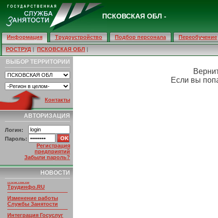
ПСКОВСКАЯ ОБЛ -
Информация
Трудоустройство
Подбор персонала
Переобучение
РОСТРУД
|
ПСКОВСКАЯ ОБЛ
|
ВЫБОР ТЕРРИТОРИИ
Верни
Если вы попа
Контакты
АВТОРИЗАЦИЯ
Логин:
Пароль:
Регистрация
предприятий
Забыли пароль?
НОВОСТИ ПОРТАЛА
НОВОСТИ
Умер основатель
портала
Трудинфо.RU
Изменение работы
Службы Занятости
Интеграция Госуслуг