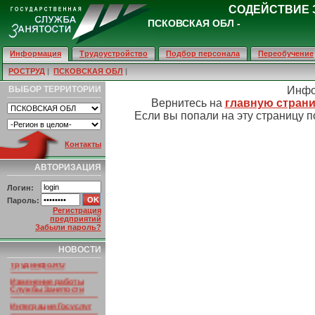
СОДЕЙСТВИЕ 
ПСКОВСКАЯ ОБЛ -
Информация
Трудоустройство
Подбор персонала
Переобучение
РОСТРУД
|
ПСКОВСКАЯ ОБЛ
|
ВЫБОР ТЕРРИТОРИИ
Инфо
Вернитесь на
главную страни
Если вы попали на эту страницу п
Контакты
АВТОРИЗАЦИЯ
Логин:
Пароль:
Регистрация
предприятий
Забыли пароль?
НОВОСТИ ПОРТАЛА
Умер основатель
НОВОСТИ
портала
Трудинфо.RU
Изменение работы
Службы Занятости
Интеграция Госуслуг