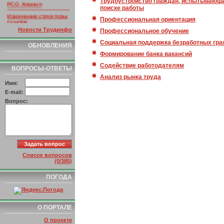
Трудоустройство граждан, испытывающи
РСО Алания
поиске работы
Изменение структуры
ссылок
Профессиональная ориентация
Новости Трудинфо
Профессиональное обучение
Социальная поддержка безработных гр
ОБНОВЛЕНИЯ
Формирование банка вакансий
Содействие работодателям
ВОПРОСЫ-ОТВЕТЫ
Анализ рынка труда
Имя:
E-mail:
Вопрос:
Список вопросов
(0/385)
ПОГОДА
О ПОРТАЛЕ
О проекте