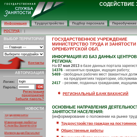
СОДЕЙСТВИЕ 
Информация
Трудоустройство
Подбор персонала
Переобучение
РОСТРУД
| |
ВЫБОР ТЕРРИТОРИИ
ГОСУДАРСТВЕННОЕ УЧРЕЖДЕНИЕ
МИНИСТЕРСТВО ТРУДА И ЗАНЯТОСТИ
ОРЕНБУРГСКОЙ ОБЛ.
ИНФОРМАЦИЯ ИЗ БАЗ ДАННЫХ ЦЕНТРОВ
РЕГИОНА:
Контакты
На
07 мая 2013
в базе данных портала зарегис
14376
- незанятых граждан, ищущих работу;
АВТОРИЗАЦИЯ
5469
- свободных рабочих мест (вакантных дол
на предприятиях территории, обслуживае
Логин:
2417
- резюме, поданных гражданами, ищущими
Пароль:
Регистрация
РЕГИОНАЛЬНЫЙ БАНК ВАКАНСИЙ
предприятий
Забыли пароль?
НОВОСТИ ПОРТАЛА
Умер основатель
ОСНОВНЫЕ НАПРАВЛЕНИЯ ДЕЯТЕЛЬНОС
НОВОСТИ
портала
ЗАНЯТОСТИ НАСЕЛЕНИЯ:
Трудинфо.RU
(информирование о положении на рынке труд
Изменение работы
Трудоустройство граждан на постоянное
Службы Занятости
Общественные работы
Интеграция Госуслуг