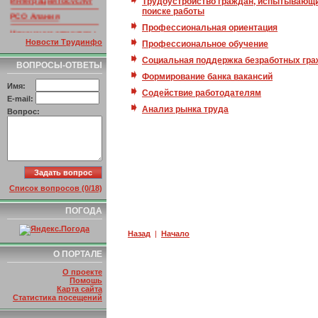
Трудоустройство граждан, испытывающи
поиске работы
РСО Алания
Профессиональная ориентация
Изменение структуры
ссылок
Новости Трудинфо
Профессиональное обучение
Социальная поддержка безработных гр
ВОПРОСЫ-ОТВЕТЫ
Формирование банка вакансий
Имя:
Содействие работодателям
E-mail:
Анализ рынка труда
Вопрос:
Список вопросов (0/18)
ПОГОДА
Назад
|
Начало
О ПОРТАЛЕ
О проекте
Помошь
Карта сайта
Статистика посещений