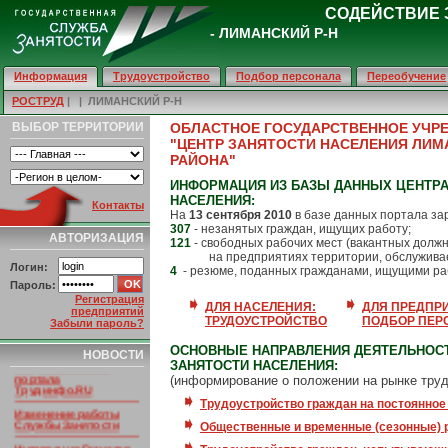
СОДЕЙСТВИЕ 
- ЛИМАНСКИЙ Р-Н
Информация
Трудоустройство
Подбор персонала
Переобучение
РОСТРУД
|
| ЛИМАНСКИЙ Р-Н
ВЫБОР ТЕРРИТОРИИ
ОБЛАСТНОЕ ГОСУДАРСТВЕННОЕ УЧР
"ЦЕНТР ЗАНЯТОСТИ НАСЕЛЕНИЯ ЛИ
РАЙОНА"
ИНФОРМАЦИЯ ИЗ БАЗЫ ДАННЫХ ЦЕНТРА
НАСЕЛЕНИЯ:
Контакты
На
13 сентября 2010
в базе данных портала за
307
- незанятых граждан, ищущих работу;
АВТОРИЗАЦИЯ
121
- свободных рабочих мест (вакантных долж
на предприятиях территории, обслуживае
Логин:
4
- резюме, поданных гражданами, ищущими ра
Пароль:
Регистрация
ДЛЯ НАСЕЛЕНИЯ:
ДЛЯ ПРЕДПР
предприятий
ТРУДОУСТРОЙСТВО
ПОДБОР ПЕР
Забыли пароль?
НОВОСТИ ПОРТАЛА
ОСНОВНЫЕ НАПРАВЛЕНИЯ ДЕЯТЕЛЬНОС
НОВОСТИ
Умер основатель
ЗАНЯТОСТИ НАСЕЛЕНИЯ:
портала
(информирование о положении на рынке труд
Трудинфо.RU
Трудоустройство граждан на постоянное
Изменение работы
Службы Занятости
Общественные и временные (сезонные) 
Интеграция Госуслуг