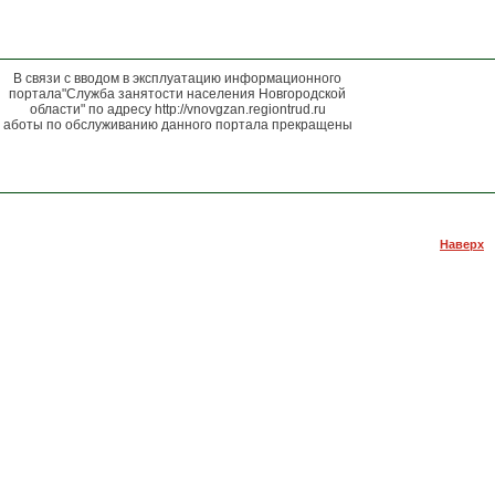
В связи с вводом в эксплуатацию информационного
портала"Служба занятости населения Новгородской
области" по адресу http://vnovgzan.regiontrud.ru
аботы по обслуживанию данного портала прекращены
Внимание! каждый последний рабочий день месяца
неприемный.Идет работа с документами
Наверх