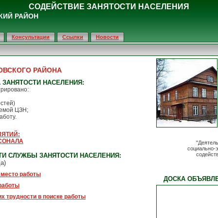
СОДЕЙСТВИЕ ЗАНЯТОСТИ НАСЕЛЕНИЯ
КИЙ РАЙОН
Консультации
Ссылки
Новости
ОВСКОГО РАЙОНА
 ЗАНЯТОСТИ НАСЕЛЕНИЯ:
трировано:
стей)
мой ЦЗН;
аботу.
ИЯТИЙ:
СОНАЛА
"Деятел
социально-э
содейств
И СЛУЖБЫ ЗАНЯТОСТИ НАСЕЛЕНИЯ:
а)
 место работы
ДОСКА ОБЪЯВЛ
работы
х трудности в поиске работы