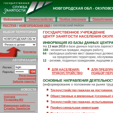
НОВГОРОДСКАЯ ОБЛ - ОКУЛОВС
Информация
Трудоустройство
Подбор персонала
Переобучение
РОСТРУД
|
НОВГОРОДСКАЯ ОБЛ
| ОКУЛОВСКИЙ РАЙОН
ВЫБОР ТЕРРИТОРИИ
ГОСУДАРСТВЕННОЕ УЧРЕЖДЕНИЕ
ЦЕНТР ЗАНЯТОСТИ НАСЕЛЕНИЯ ОКУЛ
ИНФОРМАЦИЯ ИЗ БАЗЫ ДАННЫХ ЦЕНТРА
На
13 мая 2010
в базе данных портала зарегис
160
- незанятых граждан, ищущих работу;
Контакты
64
- свободных рабочих мест (вакантных должно
на предприятиях территории, обслуживае
АВТОРИЗАЦИЯ
12
- резюме, поданных гражданами, ищущими р
Логин:
ДЛЯ НАСЕЛЕНИЯ:
ДЛЯ ПРЕДПР
Пароль:
ТРУДОУСТРОЙСТВО
ПОДБОР ПЕР
Регистрация
предприятий
ОСНОВНЫЕ НАПРАВЛЕНИЯ ДЕЯТЕЛЬНОСТ
Забыли пароль?
(информирование о положении на рынке труд
НОВОСТИ ПОРТАЛА
НОВОСТИ
Трудоустройство граждан на постоянное
Умер основатель
портала
Общественные и временные (сезонные) 
Трудинфо.RU
Трудоустройство граждан, испытывающи
Изменение работы
Службы Занятости
Профессиональная ориентация