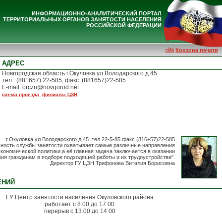
ИНФОРМАЦИОННО-АНАЛИТИЧЕСКИЙ ПОРТАЛ
ТЕРРИТОРИАЛЬНЫХ ОРГАНОВ ЗАНЯТОСТИ НАСЕЛЕНИЯ
РОССИЙСКОЙ ФЕДЕРАЦИИ
Корзина печати
АДРЕС
Новгородская область г.Окуловка ул.Володарского д.45
тел.: (881657) 22-585, факс: (881657)22-585
E-mail: orczn@novgorod.net
,
схема проезда
филиалы ЦЗН
.г.Окуловка ул.Володарского д.45..тел.22-5-85 факс (816+57)22-585
ьность службы занятости охватывает самые различные направления
кономической политики,а её главная задача заключается в оказании
ия гражданам в подборе подходящей работы и их трудоустройстве".
Директор ГУ ЦЗН Трифонова Виталия Борисовна
ЕНИЙ
ГУ Центр занятости населения Окуловского района
работает с 8.00 до 17.00
перерыв с 13.00 до 14.00