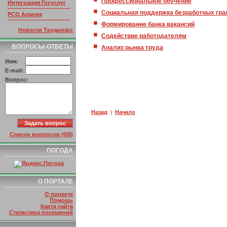
Интеграция Госуслуг
Профессиональное обучение
РСО Алания
Социальная поддержка безработных гр
Изменение структуры
Формирование банка вакансий
ссылок
Новости Трудинфо
Содействие работодателям
ВОПРОСЫ-ОТВЕТЫ
Анализ рынка труда
Имя:
E-mail:
Вопрос:
Назад
|
Начало
Список вопросов (0/5)
ПОГОДА
О ПОРТАЛЕ
О проекте
Помошь
Карта сайта
Статистика посещений